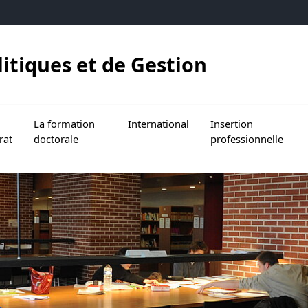
litiques et de Gestion
 SJPG
e sous menu de Le doctorat
La formation
International
Insertion
rat
doctorale
professionnelle