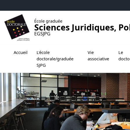
Accéder au menu principal
Accéder au contenu
École graduée
Sciences Juridiques, Po
EGSJPG
Ouvrir le sous menu de L'école doctorale/graduée
Ouvrir l
Accueil
L'école
Vie
Le
doctorale/graduée
associative
docto
SJPG